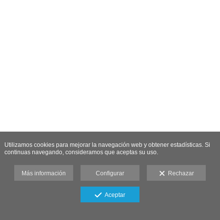
Utilizamos cookies para mejorar la navegación web y obtener estadísticas. Si
continuas navegando, consideramos que aceptas su uso.
Más información
Configurar
Rechazar
Aceptar