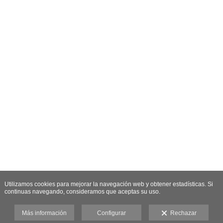
Utilizamos cookies para mejorar la navegación web y obtener estadísticas. Si
continuas navegando, consideramos que aceptas su uso.
Más información
Configurar
Rechazar