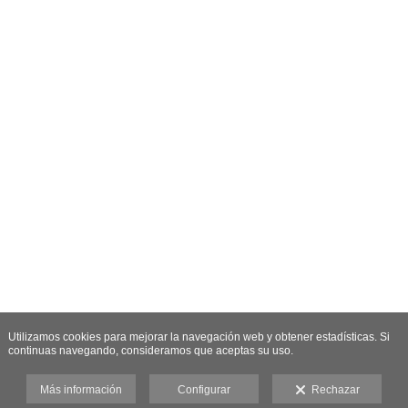
Utilizamos cookies para mejorar la navegación web y obtener estadísticas. Si
continuas navegando, consideramos que aceptas su uso.
Más información
Configurar
Rechazar